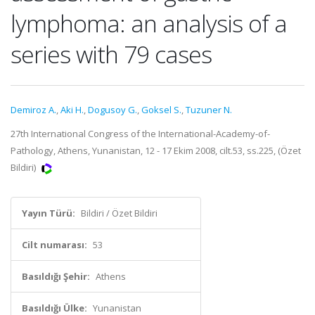
lymphoma: an analysis of a
series with 79 cases
Demiroz A.
,
Aki H.
,
Dogusoy G.
,
Goksel S.
,
Tuzuner N.
27th International Congress of the International-Academy-of-
Pathology, Athens, Yunanistan, 12 - 17 Ekim 2008, cilt.53, ss.225, (Özet
Bildiri)
Yayın Türü:
Bildiri / Özet Bildiri
Cilt numarası:
53
Basıldığı Şehir:
Athens
Basıldığı Ülke:
Yunanistan