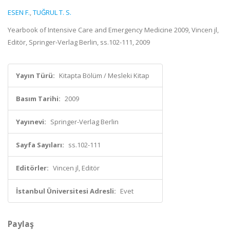
ESEN F.
,
TUĞRUL T. S.
Yearbook of Intensive Care and Emergency Medicine 2009, Vincen jl,
Editör, Springer-Verlag Berlin, ss.102-111, 2009
Yayın Türü:
Kitapta Bölüm / Mesleki Kitap
Basım Tarihi:
2009
Yayınevi:
Springer-Verlag Berlin
Sayfa Sayıları:
ss.102-111
Editörler:
Vincen jl, Editör
İstanbul Üniversitesi Adresli:
Evet
Paylaş