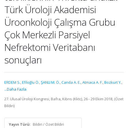
Türk Üroloji Akademisi
Üroonkoloji Çalışma Grubu
Çok Merkezli Parsiyel
Nefrektomi Veritabanı
sonuçları
ERDEM S.
,
Efiloğlu Ö.
,
ŞANLI M. Ö.
,
Canda A. E.
,
Atmaca A. F.
,
Bozkurt Y.
,
...Daha Fazla
27. Ulusal Üroloji Kongresi, Bafra, Kıbrıs (Kktc), 26 - 29 Ekim 2018, (Özet
Bildiri)
Yayın Türü:
Bildiri / Özet Bildiri