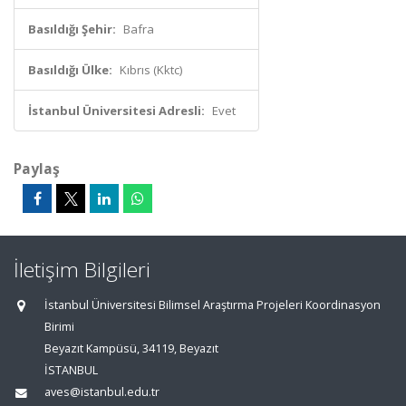
Basıldığı Şehir:
Bafra
Basıldığı Ülke:
Kıbrıs (Kktc)
İstanbul Üniversitesi Adresli:
Evet
Paylaş
İletişim Bilgileri
İstanbul Üniversitesi Bilimsel Araştırma Projeleri Koordinasyon
Birimi
Beyazıt Kampüsü, 34119, Beyazıt
İSTANBUL
aves@istanbul.edu.tr