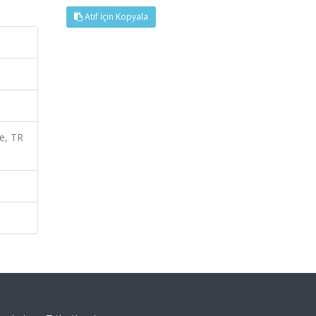
Atıf İçin Kopyala
e, TR