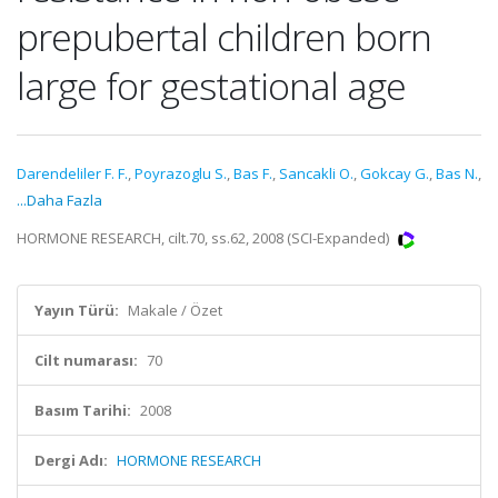
prepubertal children born
large for gestational age
Darendeliler F. F.
,
Poyrazoglu S.
,
Bas F.
,
Sancakli O.
,
Gokcay G.
,
Bas N.
,
...Daha Fazla
HORMONE RESEARCH, cilt.70, ss.62, 2008 (SCI-Expanded)
Yayın Türü:
Makale / Özet
Cilt numarası:
70
Basım Tarihi:
2008
Dergi Adı:
HORMONE RESEARCH