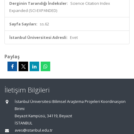
Derginin Tarandığı İndeksler:
Science Citation Index
Expanded (SCI-EXPANDED)
Sayfa Sayıları:
ss.62
İstanbul Üniversitesi Adresli:
Evet
Paylaş
İletişim Bilgileri
İstanbul Üniversitesi Bilimsel Araştırma Projeleri Koordinasyon
Birimi
Beyazıt Kampüsü, 34119, Beyazıt
İSTANBUL
aves@istanbul.edu.tr