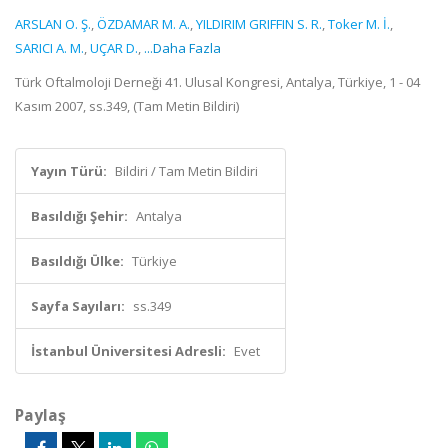
ARSLAN O. Ş.
,
ÖZDAMAR M. A.
,
YILDIRIM GRIFFIN S. R.
,
Toker M. İ.
,
SARICI A. M.
,
UÇAR D.
,
...Daha Fazla
Türk Oftalmoloji Derneği 41. Ulusal Kongresi, Antalya, Türkiye, 1 - 04
Kasım 2007, ss.349, (Tam Metin Bildiri)
Yayın Türü:
Bildiri / Tam Metin Bildiri
Basıldığı Şehir:
Antalya
Basıldığı Ülke:
Türkiye
Sayfa Sayıları:
ss.349
İstanbul Üniversitesi Adresli:
Evet
Paylaş