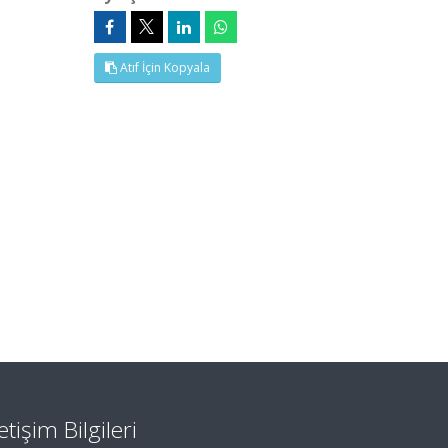
Atıf İçin Kopyala
letişim Bilgileri