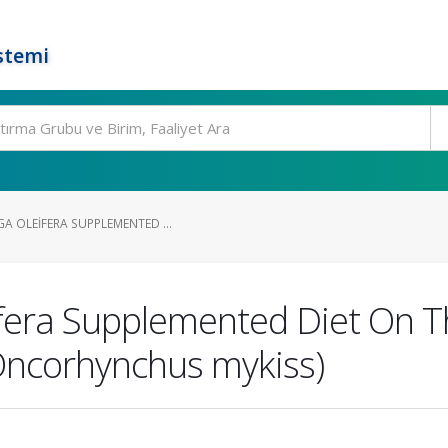
stemi
A OLEIFERA SUPPLEMENTED ...
ifera Supplemented Diet On T
Oncorhynchus mykiss)