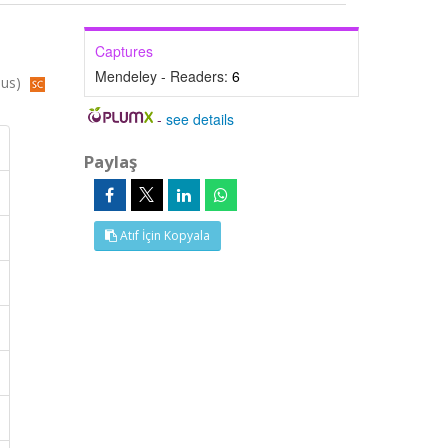
Captures
Mendeley - Readers:
6
pus)
-
see details
Paylaş
Atıf İçin Kopyala