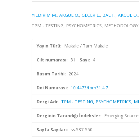
YILDIRIM M.
,
AKGÜL O.
,
GEÇER E.
,
BAL F.
,
AKGÜL Ö.
TPM - TESTING, PSYCHOMETRICS, METHODOLOGY IN A
Yayın Türü:
Makale / Tam Makale
Cilt numarası:
31
Sayı:
4
Basım Tarihi:
2024
Doi Numarası:
10.4473/tpm31.4.7
Dergi Adı:
TPM - TESTING, PSYCHOMETRICS, 
Derginin Tarandığı İndeksler:
Emerging Sources
Sayfa Sayıları:
ss.537-550