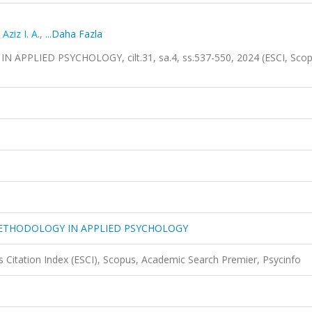
,
Aziz I. A.
,
...Daha Fazla
PPLIED PSYCHOLOGY, cilt.31, sa.4, ss.537-550, 2024 (ESCI, Sco
METHODOLOGY IN APPLIED PSYCHOLOGY
 Citation Index (ESCI), Scopus, Academic Search Premier, Psycinfo