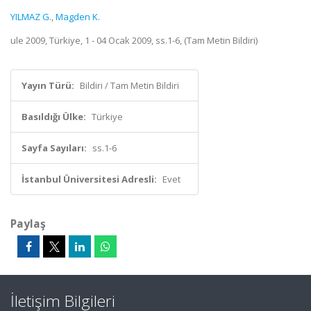
YILMAZ G.
,
Magden K.
ule 2009, Türkiye, 1 - 04 Ocak 2009, ss.1-6, (Tam Metin Bildiri)
Yayın Türü:
Bildiri / Tam Metin Bildiri
Basıldığı Ülke:
Türkiye
Sayfa Sayıları:
ss.1-6
İstanbul Üniversitesi Adresli:
Evet
Paylaş
İletişim Bilgileri