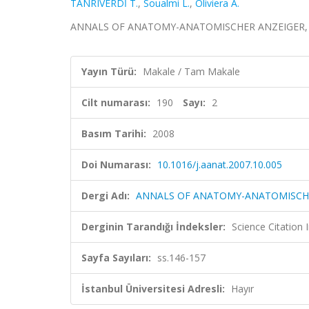
TANRIVERDİ T.
,
Soualmi L.
,
Oliviera A.
ANNALS OF ANATOMY-ANATOMISCHER ANZEIGER, cilt.1
Yayın Türü:
Makale / Tam Makale
Cilt numarası:
190
Sayı:
2
Basım Tarihi:
2008
Doi Numarası:
10.1016/j.aanat.2007.10.005
Dergi Adı:
ANNALS OF ANATOMY-ANATOMISCH
Derginin Tarandığı İndeksler:
Science Citation
Sayfa Sayıları:
ss.146-157
İstanbul Üniversitesi Adresli:
Hayır