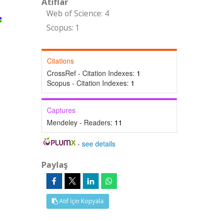
Atıflar
Web of Science: 4
Scopus: 1
Citations
CrossRef - Citation Indexes:
1
Scopus - Citation Indexes:
1
Captures
Mendeley - Readers:
11
-
see details
Paylaş
Atıf İçin Kopyala