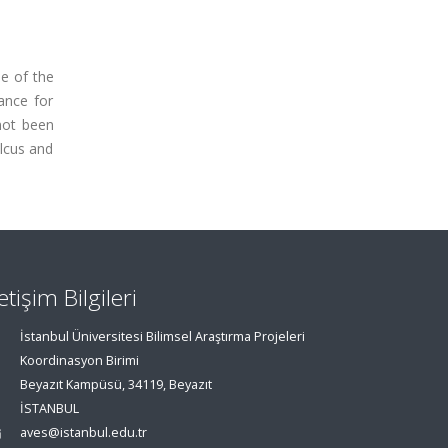
ne of the
ance for
not been
ulcus and
letişim Bilgileri
İstanbul Üniversitesi Bilimsel Araştırma Projeleri
Koordinasyon Birimi
Beyazıt Kampüsü, 34119, Beyazıt
İSTANBUL
aves@istanbul.edu.tr