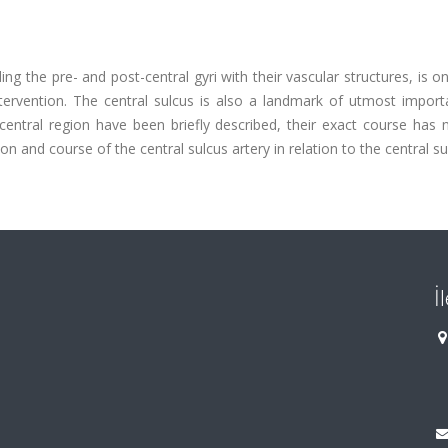
ng the pre- and post-central gyri with their vascular structures, is o
ntervention. The central sulcus is also a landmark of utmost import
central region have been briefly described, their exact course has 
ion and course of the central sulcus artery in relation to the central s
İ