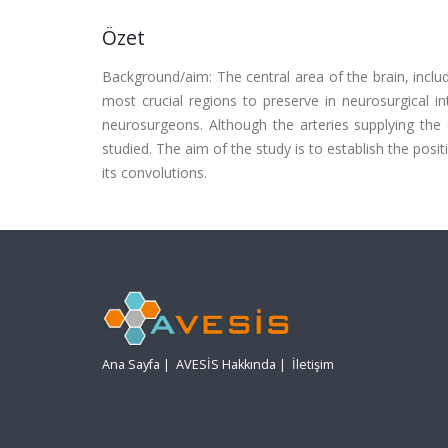
Özet
Background/aim: The central area of the brain, includi
most crucial regions to preserve in neurosurgical i
neurosurgeons. Although the arteries supplying the 
studied. The aim of the study is to establish the posit
its convolutions.
Ana Sayfa
|
AVESİS Hakkında
|
İletişim