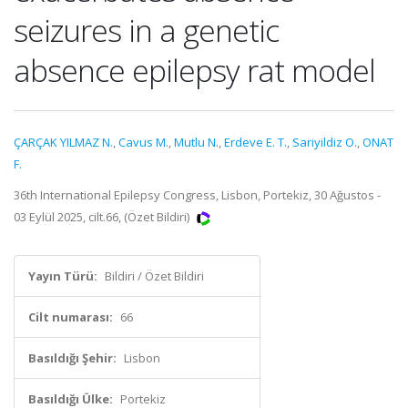
seizures in a genetic
absence epilepsy rat model
ÇARÇAK YILMAZ N.
,
Cavus M.
,
Mutlu N.
,
Erdeve E. T.
,
Sariyildiz O.
,
ONAT
F.
36th International Epilepsy Congress, Lisbon, Portekiz, 30 Ağustos -
03 Eylül 2025, cilt.66, (Özet Bildiri)
Yayın Türü:
Bildiri / Özet Bildiri
Cilt numarası:
66
Basıldığı Şehir:
Lisbon
Basıldığı Ülke:
Portekiz