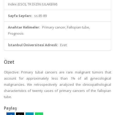
Index (ESCI), TR DİZİN (ULAKBİM)
Sayfa Sayıları:
ss.85-89
Anahtar Kelimeler:
Primary cancer, Fallopian tube,
Prognosis
İstanbul Üniversitesi Adresli:
Evet
Özet
Objective: Primary tubal cancers are rare malignant tumors that
account for approximately less than 1% of all gynecological
malignancies. We retrospectively analyzed the clinicopathological
characteristics of twenty cases of primary cancers of the fallopian
tube.
Paylaş