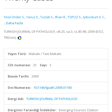
Yesil Onder S.
,
Yavuz E.
,
Tuzlali S.
,
Ilhan R.
,
TOPUZ S.
,
Iyibozkurt A. C.
,
...Daha Fazla
TURKISH JOURNAL OF PATHOLOGY, cilt.25, sa.3, ss.85-89, 2009 (ESCI,
TRDizin)
Yayın Türü:
Makale / Tam Makale
Cilt numarası:
25
Sayı:
3
Basım Tarihi:
2009
Doi Numarası:
10.5146/tjpath.2009.01160
Dergi Adı:
TURKISH JOURNAL OF PATHOLOGY
Derginin Tarandığı İndeksler:
Emerging Sources Citation