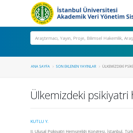
İstanbul Üniversitesi
Akademik Veri Yönetim Si
Ara
ANA SAYFA
SON EKLENEN YAYINLAR
ÜLKEMIZDEKI PSIKI
Ülkemizdeki psikiyatri
KUTLU Y.
II. Ulusal Psikiyatri Hemşireliği Kongresi, İstanbul, Tür