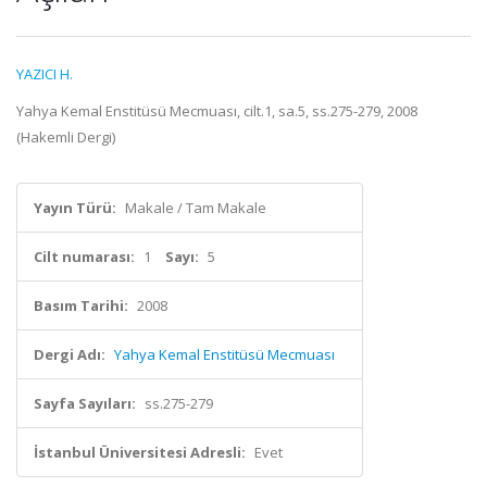
YAZICI H.
Yahya Kemal Enstitüsü Mecmuası, cilt.1, sa.5, ss.275-279, 2008
(Hakemli Dergi)
Yayın Türü:
Makale / Tam Makale
Cilt numarası:
1
Sayı:
5
Basım Tarihi:
2008
Dergi Adı:
Yahya Kemal Enstitüsü Mecmuası
Sayfa Sayıları:
ss.275-279
İstanbul Üniversitesi Adresli:
Evet