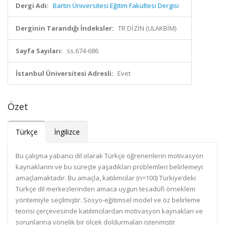
Dergi Adı:
Bartın Üniversitesi Eğitim Fakültesi Dergisi
Derginin Tarandığı İndeksler:
TR DİZİN (ULAKBİM)
Sayfa Sayıları:
ss.674-686
İstanbul Üniversitesi Adresli:
Evet
Özet
Türkçe
İngilizce
Bu çalışma yabancı dil olarak Türkçe öğrenenlerin motivasyon
kaynaklarını ve bu süreçte yaşadıkları problemleri belirlemeyi
amaçlamaktadır. Bu amaçla, katılımcılar (n=100) Türkiye’deki
Türkçe dil merkezlerinden amaca uygun tesadüfi örneklem
yöntemiyle seçilmiştir. Sosyo-eğitimsel model ve öz belirleme
teorisi çerçevesinde katılımcılardan motivasyon kaynakları ve
sorunlarına yönelik bir ölçek doldurmaları istenmiştir.