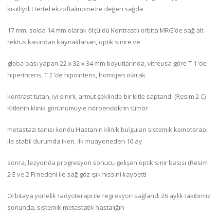
kısıtlıydı Hertel ekzoftalmometre değeri sağda
17 mm, solda 14 mm olarak ölçüldü Kontrastlı orbita MRG’de sağ alt
rektus kasından kaynaklanan, optik sinire ve
globa bası yapan 22 x 32 x 34 mm boyutlarında, vitreusa göre T 1 ’de
hiperintens, T 2 ’de hipointens, homojen olarak
kontrast tutan, iyi sınırlı, armut şeklinde bir kitle saptandı (Resim 2 C)
Kitlenin klinik görünümüyle nöroendokrin tümör
metastazı tanısı kondu Hastanın klinik bulguları sistemik kemoterapi
ile stabil durumda iken, ilk muayeneden 16 ay
sonra, lezyonda progresyon sonucu gelişen optik sinir basısı (Resim
2 E ve 2 F) nedeni ile sağ göz ışık hissini kaybetti
Orbitaya yönelik radyoterapi ile regresyon sağlandı 26 aylık takibimiz
sonunda, sistemik metastatik hastalığın