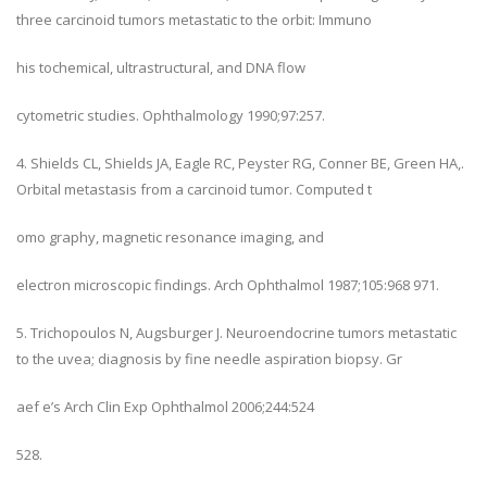
three carcinoid tumors metastatic to the orbit: Immuno
his tochemical, ultrastructural, and DNA flow
cytometric studies. Ophthalmology 1990;97:257.
4. Shields CL, Shields JA, Eagle RC, Peyster RG, Conner BE, Green HA,.
Orbital metastasis from a carcinoid tumor. Computed t
omo graphy, magnetic resonance imaging, and
electron microscopic findings. Arch Ophthalmol 1987;105:968 971.
5. Trichopoulos N, Augsburger J. Neuroendocrine tumors metastatic
to the uvea; diagnosis by fine needle aspiration biopsy. Gr
aef e’s Arch Clin Exp Ophthalmol 2006;244:524
528.