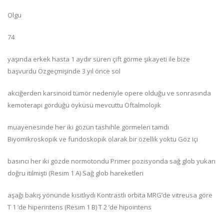
Olgu
74
yaşında erkek hasta 1 aydır süren çift görme şikayeti ile bize
başvurdu Özgeçmişinde 3 yıl önce sol
akciğerden karsinoid tümör nedeniyle opere olduğu ve sonrasında
kemoterapi gördüğü öyküsü mevcuttu Oftalmolojik
muayenesinde her iki gözün tashihle görmeleri tamdı
Biyomikroskopik ve fundoskopik olarak bir özellik yoktu Göz içi
basıncı her iki gözde normotondu Primer pozisyonda sağ glob yukarı
doğru itilmişti (Resim 1 A) Sağ glob hareketleri
aşağı bakış yönünde kısıtlıydı Kontrastlı orbita MRG’de vitreusa göre
T 1 ’de hiperintens (Resim 1 B) T 2 ’de hipointens