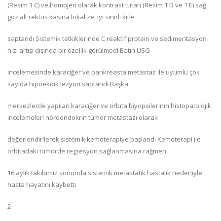
(Resim 1 C) ve homojen olarak kontrast tutan (Resim 1 D ve 1 E) sağ
göz alt rektus kasına lokalize, iyi sınırlı kitle
saptandı Sistemik tetkiklerinde C reaktif protein ve sedimentasyon
hızı artışı dışında bir özellik görülmedi Batın USG
incelemesinde karaciğer ve pankreasta metastaz ile uyumlu çok
sayıda hipoekoik lezyon saptandı Başka
merkezlerde yapılan karaciğer ve orbita biyopsilerinin histopatolojik
incelemeleri nöroendokrin tümör metastazı olarak
değerlendirilerek sistemik kemoterapiye başlandı Kemoterapi ile
orbitadaki tümörde regresyon sağlanmasına rağmen,
16 aylık takibimiz sonunda sistemik metastatik hastalık nedeniyle
hasta hayatını kaybetti
2