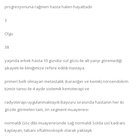
progresyonuna rağmen hasta halen hayattadır
3
Olgu
38
yaşında erkek hasta 10 gündür sol gözü ile alt yarıyı göremediği
şikayeti ile kliniğimize refere edildi Hastaya
primeri belli olmayan metastatik (karaciğer ve kemik) nöroendokrin
tümör tanısı ile 4 aydır sistemik kemoterapi ve
radyoterapi uygulanmaktaydı Başvuru sırasında hastanın her iki
gözde görmeleri tam, ön segment muayenesi
normaldi Göz dibi muayenesinde sağ normaldi Solda üst kadranı
kaplayan, tabanı oftalmoskopik olarak yaklaşık