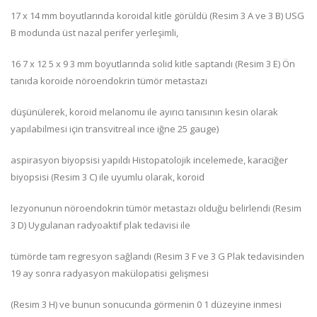
17 x 14 mm boyutlarında koroidal kitle görüldü (Resim 3 A ve 3 B) USG
B modunda üst nazal perifer yerleşimli,
16 7 x 12 5 x 9 3 mm boyutlarında solid kitle saptandı (Resim 3 E) Ön
tanıda koroide nöroendokrin tümör metastazı
düşünülerek, koroid melanomu ile ayırıcı tanısının kesin olarak
yapılabilmesi için transvitreal ince iğne 25 gauge)
aspirasyon biyopsisi yapıldı Histopatolojik incelemede, karaciğer
biyopsisi (Resim 3 C) ile uyumlu olarak, koroid
lezyonunun nöroendokrin tümör metastazı olduğu belirlendi (Resim
3 D) Uygulanan radyoaktif plak tedavisi ile
tümörde tam regresyon sağlandı (Resim 3 F ve 3 G Plak tedavisinden
19 ay sonra radyasyon makülopatisi gelişmesi
(Resim 3 H) ve bunun sonucunda görmenin 0 1 düzeyine inmesi