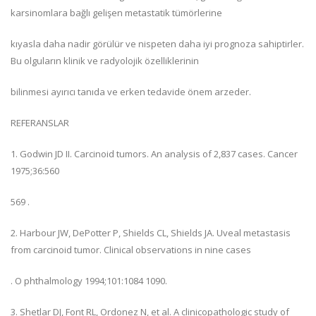
karsinomlara bağlı gelişen metastatik tümörlerine
kıyasla daha nadir görülür ve nispeten daha iyi prognoza sahiptirler.
Bu olguların klinik ve radyolojik özelliklerinin
bilinmesi ayırıcı tanıda ve erken tedavide önem arzeder.
REFERANSLAR
1. Godwin JD II. Carcinoid tumors. An analysis of 2,837 cases. Cancer
1975;36:560
569 .
2. Harbour JW, DePotter P, Shields CL, Shields JA. Uveal metastasis
from carcinoid tumor. Clinical observations in nine cases
. O phthalmology 1994;101:1084 1090.
3. Shetlar DJ, Font RL, Ordonez N, et al. A clinicopathologic study of