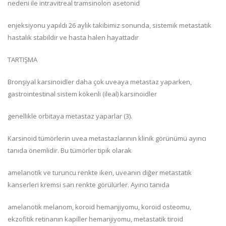
nedeni ile intravitreal tramsinolon asetonid
enjeksiyonu yapıldı 26 aylık takibimiz sonunda, sistemik metastatik
hastalık stabildir ve hasta halen hayattadır
TARTIŞMA
Bronşiyal karsinoidler daha çok uveaya metastaz yaparken,
gastrointestinal sistem kökenli (ileal) karsinoidler
genellikle orbitaya metastaz yaparlar (3).
Karsinoid tümörlerin uvea metastazlarının klinik görünümü ayırıcı
tanıda önemlidir. Bu tümörler tipik olarak
amelanotik ve turuncu renkte iken, uveanın diğer metastatik
kanserleri kremsi sarı renkte görülürler. Ayırıcı tanıda
amelanotik melanom, koroid hemanjiyomu, koroid osteomu,
ekzofitik retinanın kapiller hemanjiyomu, metastatik tiroid