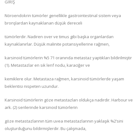
GİRİŞ
Nöroendokrin tümörler genellikle gastrointestinal sistem veya
bronşlardan kaynaklanan düşük dereceli
tümörlerdir. Nadiren over ve timus gibi başka organlardan
kaynaklanırlar. Düşük malinite potansiyellerine rağmen,
karsinoid tümörlerin %5 71 oranında metastaz yaptıkları bildirilmiştir
(1). Metastazlar en sık lenf nodu, karaciğer ve
kemiklere olur. Metastaza rağmen, karsinoid tümörlerde yaşam
beklentisi nispeten uzundur.
Karsinoid tümörlerin göze metastazları oldukça nadirdir. Harbour ve
ark. (2) serilerinde karsinoid tümörlerin
göze metastazlarının tüm uvea metastazlarının yaklaşık %2’sini
oluşturduğunu bildirmişlerdir. Bu çalışmada,