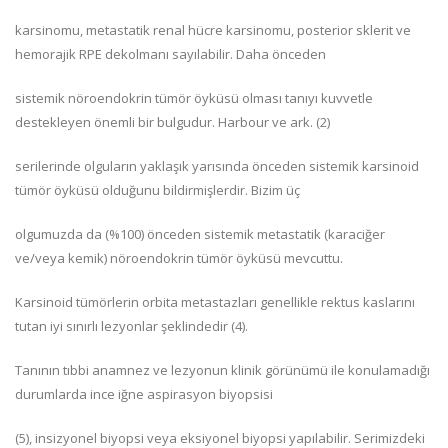
karsinomu, metastatik renal hücre karsinomu, posterior sklerit ve
hemorajik RPE dekolmanı sayılabilir. Daha önceden
sistemik nöroendokrin tümör öyküsü olması tanıyı kuvvetle
destekleyen önemli bir bulgudur. Harbour ve ark. (2)
serilerinde olguların yaklaşık yarısında önceden sistemik karsinoid
tümör öyküsü olduğunu bildirmişlerdir. Bizim üç
olgumuzda da (%100) önceden sistemik metastatik (karaciğer
ve/veya kemik) nöroendokrin tümör öyküsü mevcuttu.
Karsinoid tümörlerin orbita metastazları genellikle rektus kaslarını
tutan iyi sınırlı lezyonlar şeklindedir (4).
Tanının tıbbi anamnez ve lezyonun klinik görünümü ile konulamadığı
durumlarda ince iğne aspirasyon biyopsisi
(5), insizyonel biyopsi veya eksiyonel biyopsi yapılabilir. Serimizdeki