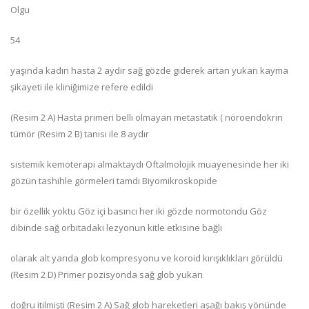
Olgu
54
yaşında kadın hasta 2 aydır sağ gözde giderek artan yukarı kayma
şikayeti ile kliniğimize refere edildi
(Resim 2 A) Hasta primeri belli olmayan metastatik ( nöroendokrin
tümör (Resim 2 B) tanısı ile 8 aydır
sistemik kemoterapi almaktaydı Oftalmolojik muayenesinde her iki
gözün tashihle görmeleri tamdı Biyomikroskopide
bir özellik yoktu Göz içi basıncı her iki gözde normotondu Göz
dibinde sağ orbitadaki lezyonun kitle etkisine bağlı
olarak alt yarıda glob kompresyonu ve koroid kırışıklıkları görüldü
(Resim 2 D) Primer pozisyonda sağ glob yukarı
doğru itilmişti (Resim 2 A) Sağ glob hareketleri aşağı bakış yönünde