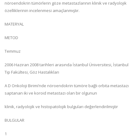
nöroendokrin tümörlerin göze metastazlarının klinik ve radyolojik
özelliklerinin incelenmesi amaçlanmıştır.
MATERYAL
METOD
Temmuz
2006 Haziran 2008 tarihleri arasında İstanbul Üniversitesi, İstanbul
Tıp Fakültesi, Göz Hastalıkları
A D Onkoloji Birimi’nde nöroendokrin tümöre bağlı orbita metastazı
saptanan iki ve koroid metastazı olan bir olgunun
klinik, radyolojik ve histopatolojik bulguları değerlendirilmiştir
BULGULAR
1