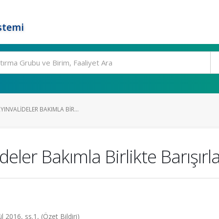
stemi
YINVALIDELER BAKIMLA BIR...
deler Bakımla Birlikte Barışırl
l 2016, ss.1, (Özet Bildiri)