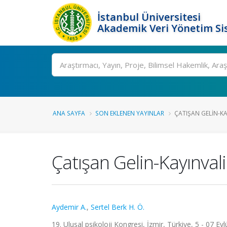
İstanbul Üniversitesi
Akademik Veri Yönetim Si
Ara
ANA SAYFA
SON EKLENEN YAYINLAR
ÇATIŞAN GELIN-KA
Çatışan Gelin-Kayınvali
Aydemir A.
,
Sertel Berk H. Ö.
19. Ulusal psikoloji Kongresi, İzmir, Türkiye, 5 - 07 Eylü