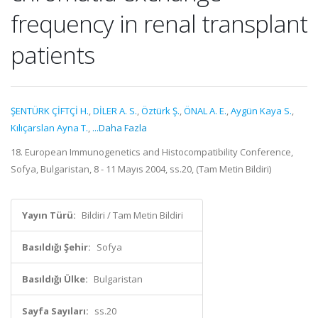
frequency in renal transplant
patients
ŞENTÜRK ÇİFTÇİ H.
,
DİLER A. S.
,
Öztürk Ş.
,
ÖNAL A. E.
,
Aygün Kaya S.
,
Kılıçarslan Ayna T.
,
...Daha Fazla
18. European Immunogenetics and Histocompatibility Conference,
Sofya, Bulgaristan, 8 - 11 Mayıs 2004, ss.20, (Tam Metin Bildiri)
Yayın Türü:
Bildiri / Tam Metin Bildiri
Basıldığı Şehir:
Sofya
Basıldığı Ülke:
Bulgaristan
Sayfa Sayıları:
ss.20