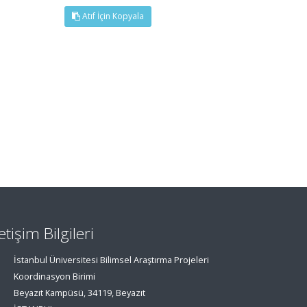
Atıf İçin Kopyala
letişim Bilgileri
İstanbul Üniversitesi Bilimsel Araştırma Projeleri
Koordinasyon Birimi
Beyazıt Kampüsü, 34119, Beyazıt