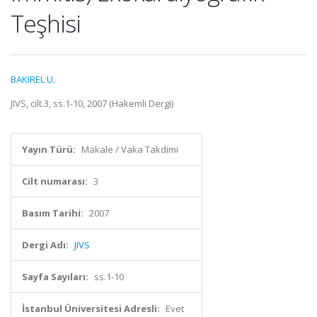
Teşhisi
BAKIREL U.
JIVS, cilt.3, ss.1-10, 2007 (Hakemli Dergi)
Yayın Türü:
Makale / Vaka Takdimi
Cilt numarası:
3
Basım Tarihi:
2007
Dergi Adı:
JIVS
Sayfa Sayıları:
ss.1-10
İstanbul Üniversitesi Adresli:
Evet