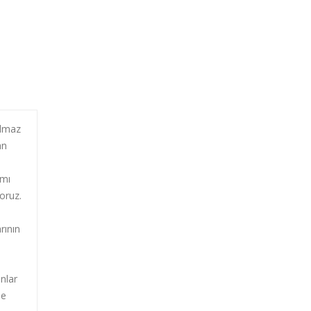
olmaz
an
ımı
yoruz.
rının
nlar
de