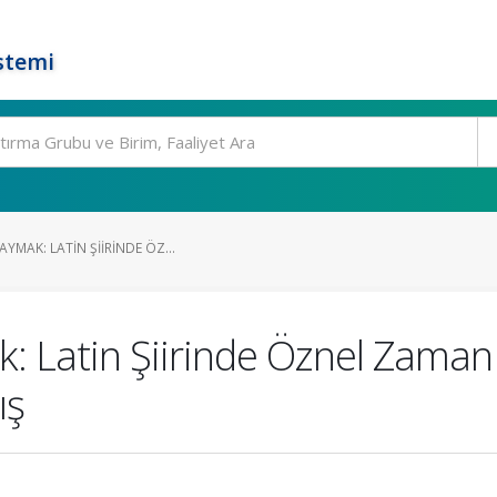
stemi
YMAK: LATIN ŞIIRINDE ÖZ...
: Latin Şiirinde Öznel Zaman
ış