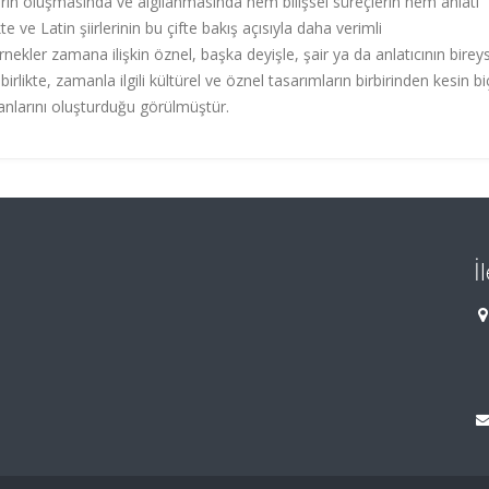
ların oluşmasında ve algılanmasında hem bilişsel süreçlerin hem anlatı
ve Latin şiirlerinin bu çifte bakış açısıyla daha verimli
ekler zamana ilişkin öznel, başka deyişle, şair ya da anlatıcının birey
irlikte, zamanla ilgili kültürel ve öznel tasarımların birbirinden kesin b
manlarını oluşturduğu görülmüştür.
İ