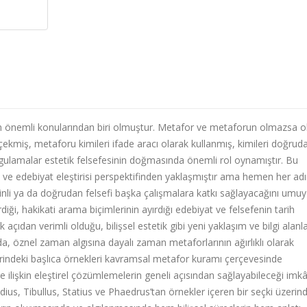
enin önemli konularından biri olmuştur. Metafor ve metaforun olmazsa 
i çekmiş, metaforu kimileri ifade aracı olarak kullanmış, kimileri doğrud
orgulamalar estetik felsefesinin doğmasında önemli rol oynamıştır. Bu
i ve edebiyat eleştirisi perspektifinden yaklaşmıştır ama hemen her ad
siplinli ya da doğrudan felsefi başka çalışmalara katkı sağlayacağını umu
iği, hakikati arama biçimlerinin ayırdığı edebiyat ve felsefenin tarih
açıdan verimli olduğu, bilişsel estetik gibi yeni yaklaşım ve bilgi alanla
da, öznel zaman algısına dayalı zaman metaforlarının ağırlıklı olarak
rindeki başlıca örnekleri kavramsal metafor kuramı çerçevesinde
 ilişkin eleştirel çözümlemelerin geneli açısından sağlayabileceği imkâ
Ovidius, Tibullus, Statius ve Phaedrus’tan örnekler içeren bir seçki üzerin