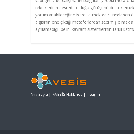
yaptığımız bu çalışmanın bulguları şiirdeki metafor
tekniklerinin devrede olduğu görüşünü desteklemekte 
yorumlanabileceğine işaret etmektedir. İncelenen örn
algısının öne çıktığı metaforlardan seçilmiş olmakla b
ayrılamadığı, belirli kavram sistemlerinin farklı kat
Ana Sayfa
|
AVESİS Hakkında
|
İletişim