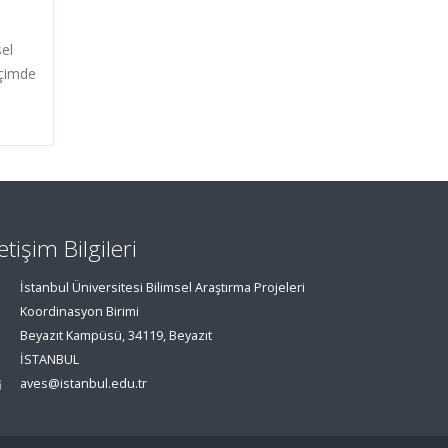
sel
içimde
letişim Bilgileri
İstanbul Üniversitesi Bilimsel Araştırma Projeleri
Koordinasyon Birimi
Beyazıt Kampüsü, 34119, Beyazıt
İSTANBUL
aves@istanbul.edu.tr