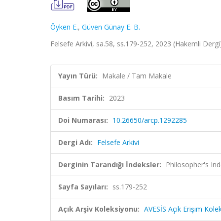
Öyken E.
,
Güven Günay E. B.
Felsefe Arkivi, sa.58, ss.179-252, 2023 (Hakemli Dergi
Yayın Türü:
Makale / Tam Makale
Basım Tarihi:
2023
Doi Numarası:
10.26650/arcp.1292285
Dergi Adı:
Felsefe Arkivi
Derginin Tarandığı İndeksler:
Philosopher's In
Sayfa Sayıları:
ss.179-252
Açık Arşiv Koleksiyonu:
AVESİS Açık Erişim Kole