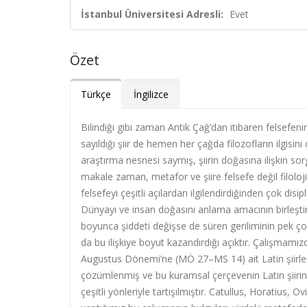
İstanbul Üniversitesi Adresli:
Evet
Özet
Türkçe
İngilizce
Bilindiği gibi zaman Antik Çağ’dan itibaren felsef
sayıldığı şiir de hemen her çağda filozofların ilgisin
araştırma nesnesi saymış, şiirin doğasına ilişkin s
makale zaman, metafor ve şiire felsefe değil filoloj
felsefeyi çeşitli açılardan ilgilendirdiğinden çok di
Dünyayı ve insan doğasını anlama amacının birleştird
boyunca şiddeti değişse de süren geriliminin pek çok 
da bu ilişkiye boyut kazandırdığı açıktır. Çalışmamız
Augustus Dönemi’ne (MÖ 27–MS 14) ait Latin şiirle
çözümlenmiş ve bu kuramsal çerçevenin Latin şiirine
çeşitli yönleriyle tartışılmıştır. Catullus, Horatius, 