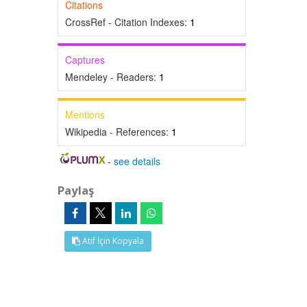
Citations
CrossRef - Citation Indexes:
1
Captures
Mendeley - Readers:
1
Mentions
Wikipedia - References:
1
-
see details
Paylaş
Atıf İçin Kopyala