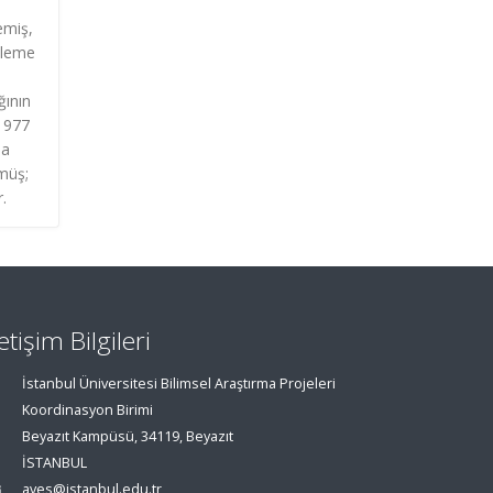
emiş,
öyleme
ğının
 1977
la
lmüş;
r.
letişim Bilgileri
İstanbul Üniversitesi Bilimsel Araştırma Projeleri
Koordinasyon Birimi
Beyazıt Kampüsü, 34119, Beyazıt
İSTANBUL
aves@istanbul.edu.tr