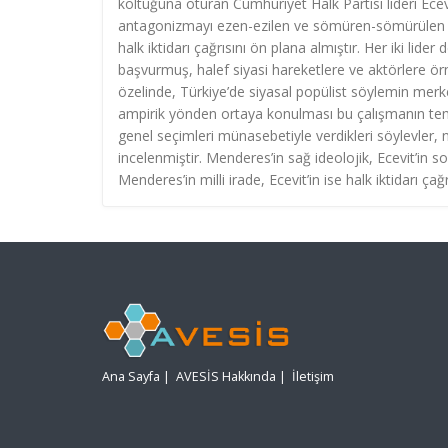
koltuğuna oturan Cumhuriyet Halk Partisi lideri Ecevi
antagonizmayı ezen-ezilen ve sömüren-sömürülen biç
halk iktidarı çağrısını ön plana almıştır. Her iki lid
başvurmuş, halef siyasi hareketlere ve aktörlere ör
özelinde, Türkiye’de siyasal popülist söylemin merkez
ampirik yönden ortaya konulması bu çalışmanın tem
genel seçimleri münasebetiyle verdikleri söylevler, n
incelenmiştir. Menderes’in sağ ideolojik, Ecevit’in 
Menderes’in milli irade, Ecevit’in ise halk iktidarı ça
Ana Sayfa
|
AVESİS Hakkında
|
İletişim