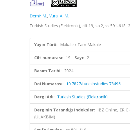
Demir M.
,
Vural A. M.
Turkish Studies (Elektronik), cilt.19, sa.2, ss.591-618,
Yayın Türü:
Makale / Tam Makale
Cilt numarası:
19
Sayı:
2
Basım Tarihi:
2024
Doi Numarası:
10.7827/turkishstudies.73496
Dergi Adı:
Turkish Studies (Elektronik)
Derginin Tarandığı İndeksler:
IBZ Online, ERIC
(ULAKBİM)
Sayfa Sayıları:
ss.591-618