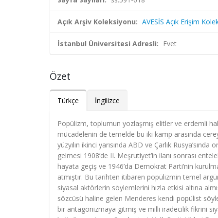
Açık Arşiv Koleksiyonu:
AVESİS Açık Erişim Kole
İstanbul Üniversitesi Adresli:
Evet
Özet
Türkçe
İngilizce
Popülizm, toplumun yozlaşmış elitler ve erdemli hal
mücadelenin de temelde bu iki kamp arasında cereyan 
yüzyılın ikinci yarısında ABD ve Çarlık Rusya’sında 
gelmesi 1908’de II. Meşrutiyet’in ilanı sonrası ente
hayata geçiş ve 1946’da Demokrat Parti’nin kurulma
atmıştır. Bu tarihten itibaren popülizmin temel arg
siyasal aktörlerin söylemlerini hızla etkisi altına alm
sözcüsü haline gelen Menderes kendi popülist söylemi
bir antagonizmaya gitmiş ve milli iradecilik fikrini 