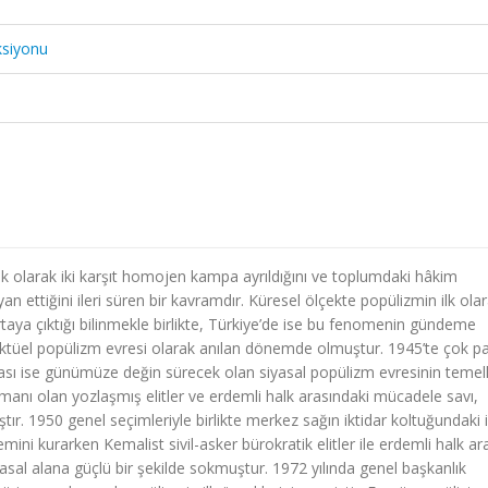
ksiyonu
k olarak iki karşıt homojen kampa ayrıldığını ve toplumdaki hâkim
ettiğini ileri süren bir kavramdır. Küresel ölçekte popülizmin ilk olar
ortaya çıktığı bilinmekle birlikte, Türkiye’de ise bu fenomenin gündeme
lektüel popülizm evresi olarak anılan dönemde olmuştur. 1945’te çok par
sı ise günümüze değin sürecek olan siyasal popülizm evresinin temell
ümanı olan yozlaşmış elitler ve erdemli halk arasındaki mücadele savı,
ıştır. 1950 genel seçimleriyle birlikte merkez sağın iktidar koltuğundaki i
ni kurarken Kemalist sivil-asker bürokratik elitler ile erdemli halk ar
siyasal alana güçlü bir şekilde sokmuştur. 1972 yılında genel başkanlık