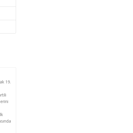
ak 19.
tili
erini
lk
asında