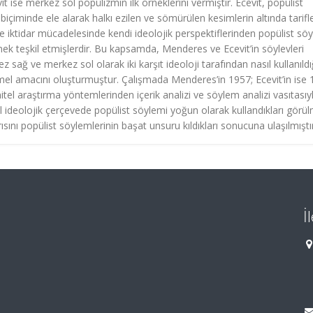
t ise merkez sol popülizmin ilk örneklerini vermiştir. Ecevit, popülist
iminde ele alarak halkı ezilen ve sömürülen kesimlerin altında tarifl
er de iktidar mücadelesinde kendi ideolojik perspektiflerinden popülist s
nek teşkil etmişlerdir. Bu kapsamda, Menderes ve Ecevit’in söylevleri
 sağ ve merkez sol olarak iki karşıt ideoloji tarafından nasıl kullanıldı
el amacını oluşturmuştur. Çalışmada Menderes’in 1957; Ecevit’in ise
itel araştırma yöntemlerinden içerik analizi ve söylem analizi vasıtasıy
sol ideolojik çerçevede popülist söylemi yoğun olarak kullandıkları görü
ğrısını popülist söylemlerinin başat unsuru kıldıkları sonucuna ulaşılmıştı
İ