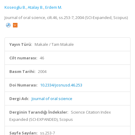
Koseoglu B.
,
Atalay B.
,
Erdem M.
Journal of oral science, cilt.46, ss.253-7, 2004 (SCI-Expanded, Scopus)
Yayın Türü:
Makale / Tam Makale
Cilt numarası:
46
Basım Tarihi:
2004
Doi Numarası:
10.2334/josnusd.46.253
Dergi Adı:
Journal of oral science
Derginin Tarandığı İndeksler:
Science Citation Index
Expanded (SCI-EXPANDED), Scopus
Sayfa Sayıları:
ss.253-7