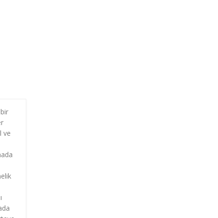
bir
er
l ve
mada
elik
ı
rada