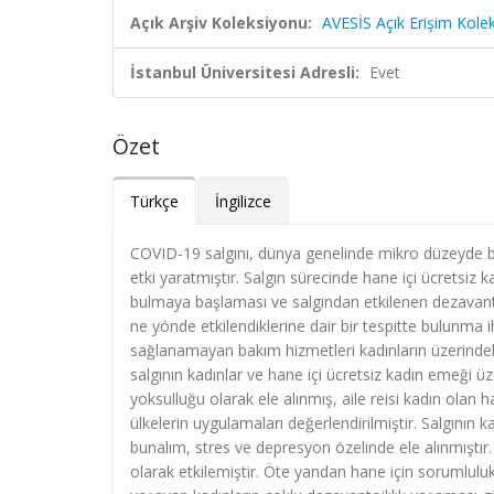
Açık Arşiv Koleksiyonu:
AVESİS Açık Erişim Kole
İstanbul Üniversitesi Adresli:
Evet
Özet
Türkçe
İngilizce
COVID-19 salgını, dünya genelinde mikro düzeyde bir
etki yaratmıştır. Salgın sürecinde hane içi ücretsiz ka
bulmaya başlaması ve salgından etkilenen dezavantajlı
ne yönde etkilendiklerine dair bir tespitte bulunma i
sağlanamayan bakım hizmetleri kadınların üzerinde
salgının kadınlar ve hane içi ücretsiz kadın emeği üz
yoksulluğu olarak ele alınmış, aile reisi kadın ola
ülkelerin uygulamaları değerlendirilmiştir. Salgının ka
bunalım, stres ve depresyon özelinde ele alınmıştır.
olarak etkilemiştir. Öte yandan hane için sorumlulukla