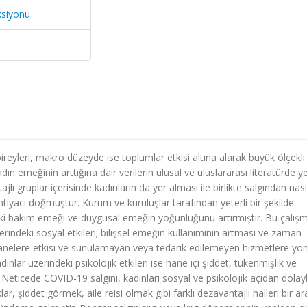
ksiyonu
eyleri, makro düzeyde ise toplumlar etkisi altına alarak büyük ölçekli 
dın emeğinin arttığına dair verilerin ulusal ve uluslararası literatürde y
 gruplar içerisinde kadınların da yer alması ile birlikte salgından nası
htiyacı doğmuştur. Kurum ve kuruluşlar tarafından yeterli bir şekilde
ki bakım emeği ve duygusal emeğin yoğunluğunu artırmıştır. Bu çalış
erindeki sosyal etkileri; bilişsel emeğin kullanımının artması ve zaman
n hanelere etkisi ve sunulamayan veya tedarik edilemeyen hizmetlere yön
dınlar üzerindeki psikolojik etkileri ise hane içi şiddet, tükenmişlik ve
 Neticede COVID-19 salgını, kadınları sosyal ve psikolojik açıdan dolayl
r, şiddet görmek, aile reisi olmak gibi farklı dezavantajlı halleri bir a