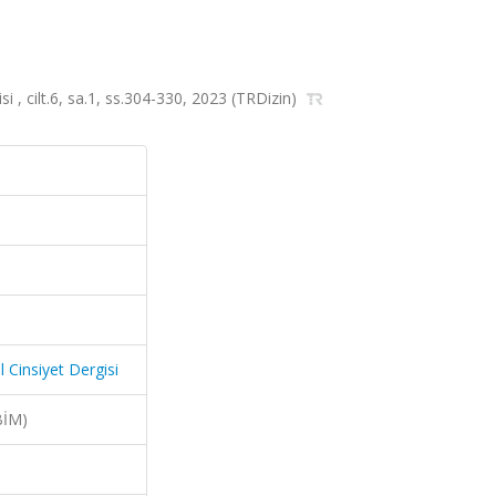
i , cilt.6, sa.1, ss.304-330, 2023 (TRDizin)
 Cinsiyet Dergisi
BİM)