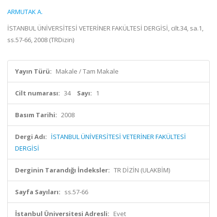
ARMUTAK A.
İSTANBUL ÜNİVERSİTESİ VETERİNER FAKÜLTESİ DERGİSİ, cilt.34, sa.1,
ss.57-66, 2008 (TRDizin)
Yayın Türü:
Makale / Tam Makale
Cilt numarası:
34
Sayı:
1
Basım Tarihi:
2008
Dergi Adı:
İSTANBUL ÜNİVERSİTESİ VETERİNER FAKÜLTESİ
DERGİSİ
Derginin Tarandığı İndeksler:
TR DİZİN (ULAKBİM)
Sayfa Sayıları:
ss.57-66
İstanbul Üniversitesi Adresli:
Evet