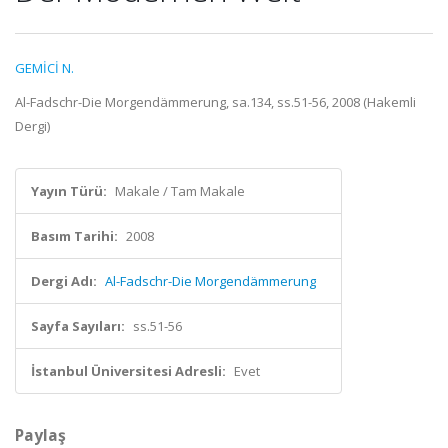
GEMİCİ N.
Al-Fadschr-Die Morgendämmerung, sa.134, ss.51-56, 2008 (Hakemli
Dergi)
Yayın Türü:
Makale / Tam Makale
Basım Tarihi:
2008
Dergi Adı:
Al-Fadschr-Die Morgendämmerung
Sayfa Sayıları:
ss.51-56
İstanbul Üniversitesi Adresli:
Evet
Paylaş