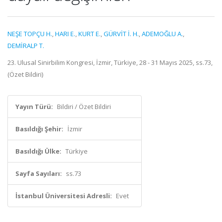
NEŞE TOPÇU H.
,
HARI E.
,
KURT E.
,
GÜRVİT İ. H.
,
ADEMOĞLU A.
,
DEMİRALP T.
23. Ulusal Sinirbilim Kongresi, İzmir, Türkiye, 28 - 31 Mayıs 2025, ss.73,
(Özet Bildiri)
Yayın Türü:
Bildiri / Özet Bildiri
Basıldığı Şehir:
İzmir
Basıldığı Ülke:
Türkiye
Sayfa Sayıları:
ss.73
İstanbul Üniversitesi Adresli:
Evet