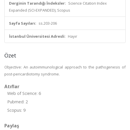
Derginin Tarandığı İndeksler:
Science Citation Index
Expanded (SCI-EXPANDED), Scopus
Sayfa Sayıları:
ss.203-206
İstanbul Üniversitesi Adresli:
Hayır
Özet
Objective: An autoimmunological approach to the pathogenesis of
post-pericardiotomy syndrome.
Atıflar
Web of Science: 6
Pubmed: 2
Scopus: 9
Paylaş