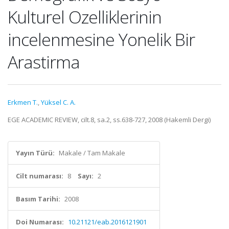
Kulturel Ozelliklerinin
incelenmesine Yonelik Bir
Arastirma
Erkmen T.
,
Yüksel C. A.
EGE ACADEMIC REVIEW, cilt.8, sa.2, ss.638-727, 2008 (Hakemli Dergi)
Yayın Türü:
Makale / Tam Makale
Cilt numarası:
8
Sayı:
2
Basım Tarihi:
2008
Doi Numarası:
10.21121/eab.2016121901