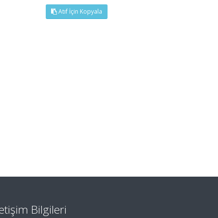
Atıf İçin Kopyala
letişim Bilgileri