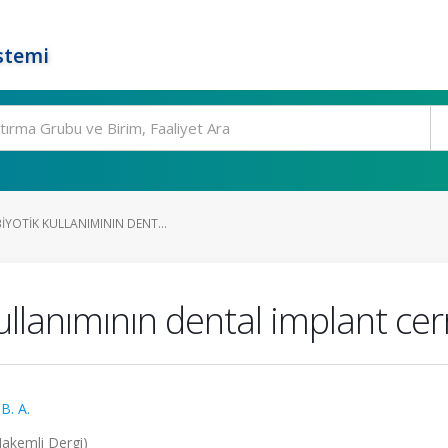
stemi
IYOTIK KULLANIMININ DENT...
kullanımının dental implant cer
B. A.
(Hakemli Dergi)