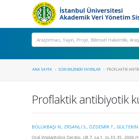
İstanbul Üniversitesi
Akademik Veri Yönetim Si
Ara
ANA SAYFA
SON EKLENEN YAYINLAR
PROFLAKTIK ANTIB
Proflaktik antibiyotik 
BÖLÜKBAŞI N.
,
ERSANLI S.
,
ÖZDEMİR T.
,
GÜLTEKİN 
Oral İmplantoloji Dergisi, cilt.7, sa.1, ss.33-35, 2006 