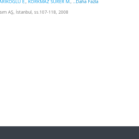
ARIKOĞLU E.
,
KORKMAZ SÜRER M.
,
...Daha Fazla
asım AŞ, İstanbul, ss.107-118, 2008