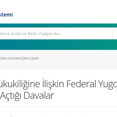
stemi
IN HUKUKILIĞINE İLIŞKIN ...
ukiliğine İlişkin Federal Yugo
Açtığı Davalar