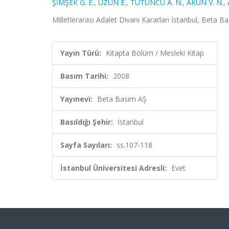
ŞİMŞEK G. E.
,
UZUN E.
,
TÜTÜNCÜ A. N.
,
AKÜN V. N.
,
Milletlerarası Adalet Divanı Kararları İstanbul, Beta B
Yayın Türü:
Kitapta Bölüm / Mesleki Kitap
Basım Tarihi:
2008
Yayınevi:
Beta Basım AŞ
Basıldığı Şehir:
İstanbul
Sayfa Sayıları:
ss.107-118
İstanbul Üniversitesi Adresli:
Evet