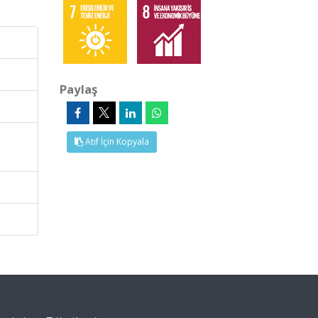
Paylaş
,
Atıf İçin Kopyala