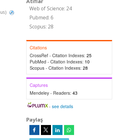
Atıflar
Web of Science: 24
pus)
Pubmed: 6
Scopus: 28
Citations
CrossRef - Citation Indexes:
25
PubMed - Citation Indexes:
10
Scopus - Citation Indexes:
28
Captures
Mendeley - Readers:
43
-
see details
Paylaş