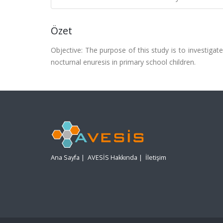
Özet
Objective: The purpose of this study is to investiga
nocturnal enuresis in primary school children.
Ana Sayfa
|
AVESİS Hakkında
|
İletişim