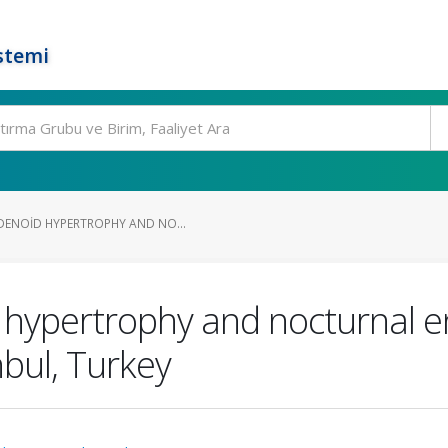
stemi
DENOID HYPERTROPHY AND NO...
 hypertrophy and nocturnal e
nbul, Turkey