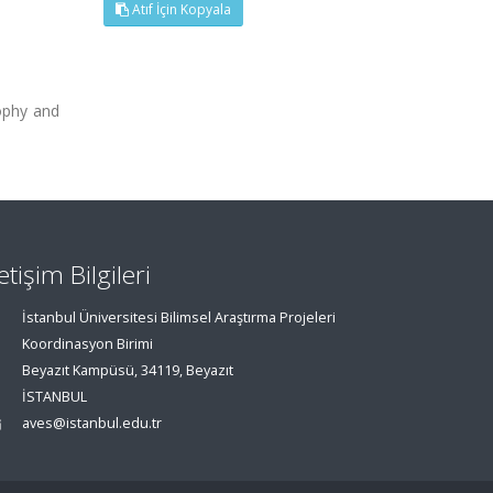
Atıf İçin Kopyala
rophy and
letişim Bilgileri
İstanbul Üniversitesi Bilimsel Araştırma Projeleri
Koordinasyon Birimi
Beyazıt Kampüsü, 34119, Beyazıt
İSTANBUL
aves@istanbul.edu.tr