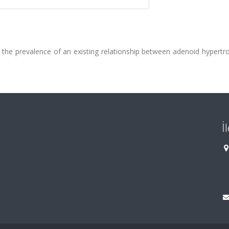
te the prevalence of an existing relationship between adenoid hypert
İ