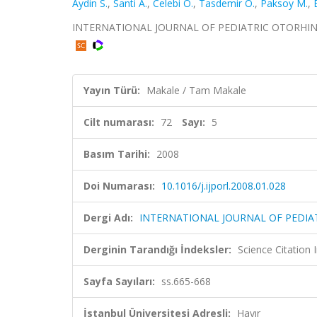
Aydin S.
,
Santi A.
,
Celebi O.
,
Tasdemir O.
,
Paksoy M.
,
INTERNATIONAL JOURNAL OF PEDIATRIC OTORHINOLAR
Yayın Türü:
Makale / Tam Makale
Cilt numarası:
72
Sayı:
5
Basım Tarihi:
2008
Doi Numarası:
10.1016/j.ijporl.2008.01.028
Dergi Adı:
INTERNATIONAL JOURNAL OF PEDI
Derginin Tarandığı İndeksler:
Science Citation
Sayfa Sayıları:
ss.665-668
İstanbul Üniversitesi Adresli:
Hayır