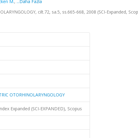
Eken M.
,
...Daha Fazla
YNGOLOGY, cilt.72, sa.5, ss.665-668, 2008 (SCI-Expanded, Sco
ATRIC OTORHINOLARYNGOLOGY
 Index Expanded (SCI-EXPANDED), Scopus