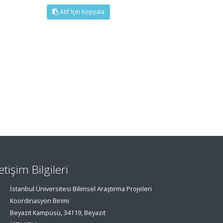
Atıf İçin Kopyala
letişim Bilgileri
İstanbul Üniversitesi Bilimsel Araştırma Projeleri
Koordinasyon Birimi
Beyazıt Kampüsü, 34119, Beyazıt