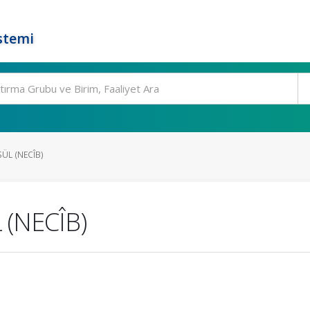
stemi
ÜL (NECÎB)
(NECÎB)