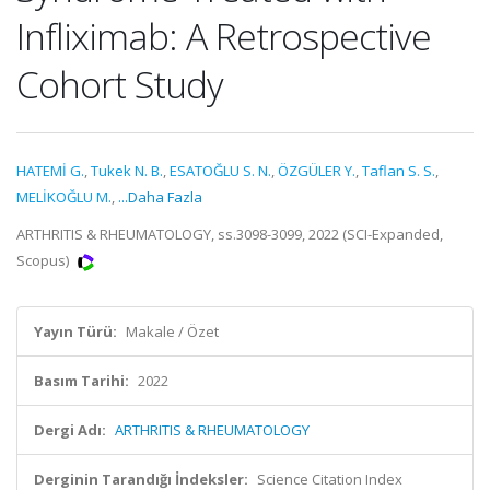
Infliximab: A Retrospective
Cohort Study
HATEMİ G.
,
Tukek N. B.
,
ESATOĞLU S. N.
,
ÖZGÜLER Y.
,
Taflan S. S.
,
MELİKOĞLU M.
,
...Daha Fazla
ARTHRITIS & RHEUMATOLOGY, ss.3098-3099, 2022 (SCI-Expanded,
Scopus)
Yayın Türü:
Makale / Özet
Basım Tarihi:
2022
Dergi Adı:
ARTHRITIS & RHEUMATOLOGY
Derginin Tarandığı İndeksler:
Science Citation Index