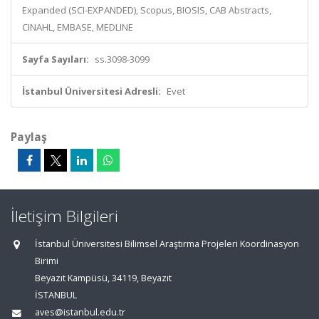
Expanded (SCI-EXPANDED), Scopus, BIOSIS, CAB Abstracts,
CINAHL, EMBASE, MEDLINE
Sayfa Sayıları:
ss.3098-3099
İstanbul Üniversitesi Adresli:
Evet
Paylaş
İletişim Bilgileri
İstanbul Üniversitesi Bilimsel Araştırma Projeleri Koordinasyon
Birimi
Beyazıt Kampüsü, 34119, Beyazıt
İSTANBUL
aves@istanbul.edu.tr