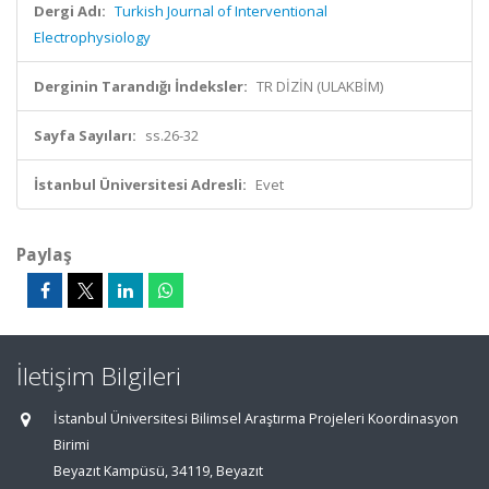
Dergi Adı:
Turkish Journal of Interventional
Electrophysiology
Derginin Tarandığı İndeksler:
TR DİZİN (ULAKBİM)
Sayfa Sayıları:
ss.26-32
İstanbul Üniversitesi Adresli:
Evet
Paylaş
İletişim Bilgileri
İstanbul Üniversitesi Bilimsel Araştırma Projeleri Koordinasyon
Birimi
Beyazıt Kampüsü, 34119, Beyazıt