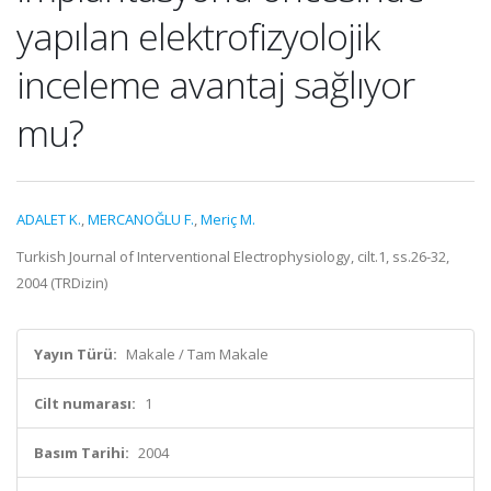
yapılan elektrofizyolojik
inceleme avantaj sağlıyor
mu?
ADALET K.
,
MERCANOĞLU F.
,
Meriç M.
Turkish Journal of Interventional Electrophysiology, cilt.1, ss.26-32,
2004 (TRDizin)
Yayın Türü:
Makale / Tam Makale
Cilt numarası:
1
Basım Tarihi:
2004