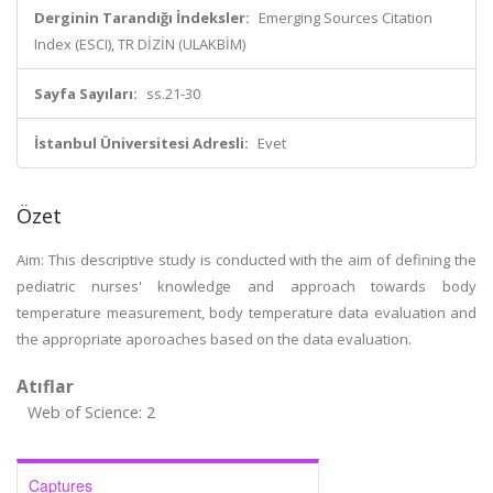
Derginin Tarandığı İndeksler:
Emerging Sources Citation
Index (ESCI), TR DİZİN (ULAKBİM)
Sayfa Sayıları:
ss.21-30
İstanbul Üniversitesi Adresli:
Evet
Özet
Aim: This descriptive study is conducted with the aim of defining the
pediatric nurses' knowledge and approach towards body
temperature measurement, body temperature data evaluation and
the appropriate aporoaches based on the data evaluation.
Atıflar
Web of Science: 2
Captures