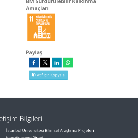
BM Sürdürülebilir Kalkınma
Amaçları
Paylaş
Atıf İçin Kopyala
letişim Bilgileri
İstanbul Üniversitesi Bilimsel Araştırma Projeleri
Koordinasyon Birimi