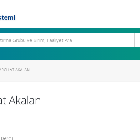
stemi
ARCH AT AKALAN
t Akalan
 Dergi)