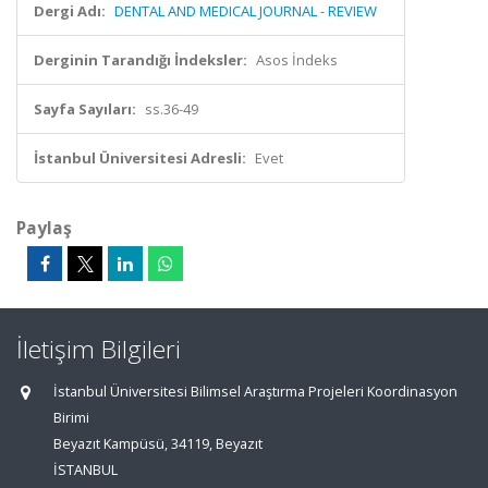
Dergi Adı:
DENTAL AND MEDICAL JOURNAL - REVIEW
Derginin Tarandığı İndeksler:
Asos İndeks
Sayfa Sayıları:
ss.36-49
İstanbul Üniversitesi Adresli:
Evet
Paylaş
İletişim Bilgileri
İstanbul Üniversitesi Bilimsel Araştırma Projeleri Koordinasyon
Birimi
Beyazıt Kampüsü, 34119, Beyazıt
İSTANBUL