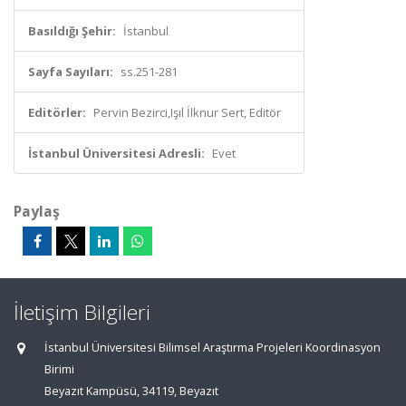
Basıldığı Şehir:
İstanbul
Sayfa Sayıları:
ss.251-281
Editörler:
Pervin Bezirci,Işıl İlknur Sert, Editör
İstanbul Üniversitesi Adresli:
Evet
Paylaş
İletişim Bilgileri
İstanbul Üniversitesi Bilimsel Araştırma Projeleri Koordinasyon
Birimi
Beyazıt Kampüsü, 34119, Beyazıt