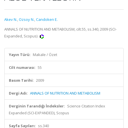
Akev N.
,
Ozsoy N.
,
Candoken E.
ANNALS OF NUTRITION AND METABOLISM, cilt.55, ss.340, 2009 (SCI-
Expanded, Scopus)
Yayın Türü:
Makale / Özet
Cilt numarası:
55
Basım Tarihi:
2009
Dergi Adı:
ANNALS OF NUTRITION AND METABOLISM
Derginin Tarandığı İndeksler:
Science Citation Index
Expanded (SCI-EXPANDED), Scopus
Sayfa Sayıları:
ss.340