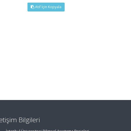
Atıf İçin Kopyala
letişim Bilgileri