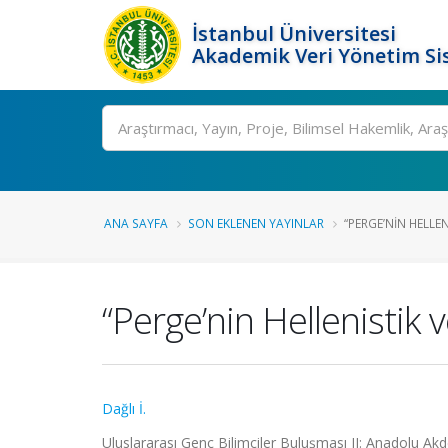
İstanbul Üniversitesi
Akademik Veri Yönetim Si
Ara
ANA SAYFA
SON EKLENEN YAYINLAR
“PERGE’NIN HELLE
“Perge’nin Hellenistik
Dağlı İ.
Uluslararası Genç Bilimciler Buluşması II: Anadolu A