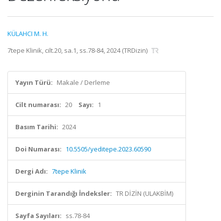
KÜLAHCI M. H.
7tepe Klinik, cilt.20, sa.1, ss.78-84, 2024 (TRDizin)
Yayın Türü:
Makale / Derleme
Cilt numarası:
20
Sayı:
1
Basım Tarihi:
2024
Doi Numarası:
10.5505/yeditepe.2023.60590
Dergi Adı:
7tepe Klinik
Derginin Tarandığı İndeksler:
TR DİZİN (ULAKBİM)
Sayfa Sayıları:
ss.78-84