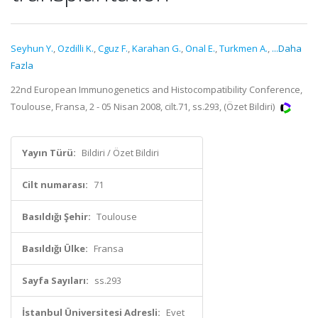
Seyhun Y.
,
Ozdilli K.
,
Cguz F.
,
Karahan G.
,
Onal E.
,
Turkmen A.
,
...Daha
Fazla
22nd European Immunogenetics and Histocompatibility Conference,
Toulouse, Fransa, 2 - 05 Nisan 2008, cilt.71, ss.293, (Özet Bildiri)
Yayın Türü:
Bildiri / Özet Bildiri
Cilt numarası:
71
Basıldığı Şehir:
Toulouse
Basıldığı Ülke:
Fransa
Sayfa Sayıları:
ss.293
İstanbul Üniversitesi Adresli:
Evet