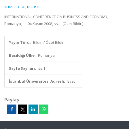
YÜKSEL C. A.
,
Bulut D.
INTERNATIONA L CONFERENCE ON BUSINESS AND ECONOMY,
Romanya, 1 - 04 Kasım 2008, ss.1, (Özet Bildiri)
Yayın Türü:
Bildiri / Özet Bildiri
Basıldığı Ülke:
Romanya
Sayfa Sayıları:
ss.1
İstanbul Üniversitesi Adresli:
Evet
Paylaş