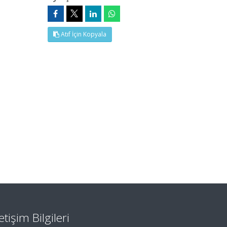
Atıf İçin Kopyala
letişim Bilgileri