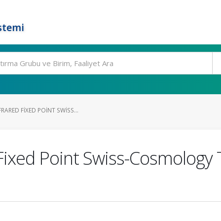
stemi
RARED FIXED POINT SWISS...
d Fixed Point Swiss-Cosmolog