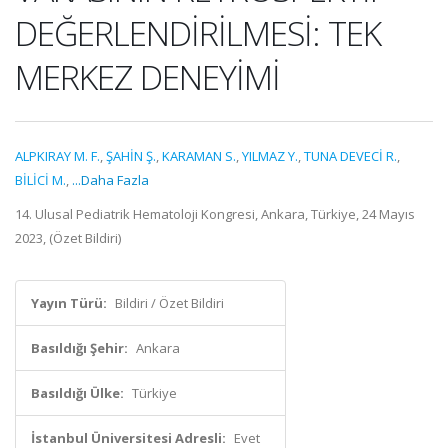
DEĞERLENDİRİLMESİ: TEK
MERKEZ DENEYİMİ
ALPKIRAY M. F.
,
ŞAHİN Ş.
,
KARAMAN S.
,
YILMAZ Y.
,
TUNA DEVECİ R.
,
BİLİCİ M.
,
...Daha Fazla
14. Ulusal Pediatrik Hematoloji Kongresi, Ankara, Türkiye, 24 Mayıs
2023, (Özet Bildiri)
Yayın Türü:
Bildiri / Özet Bildiri
Basıldığı Şehir:
Ankara
Basıldığı Ülke:
Türkiye
İstanbul Üniversitesi Adresli:
Evet