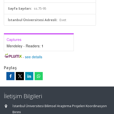
Sayfa Sayıları:
ss.75-95
İstanbul Üniversitesi Adresli:
Evet
Captures
Mendeley - Readers:
1
-
see details
Paylaş
İletişim Bilgileri
İstanbul Üniversitesi Bilimsel Araştırma Projeleri Koordinasyon
Birimi