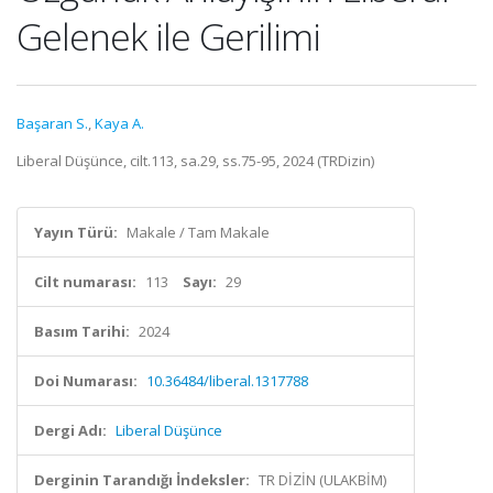
Gelenek ile Gerilimi
Başaran S.
,
Kaya A.
Liberal Düşünce, cilt.113, sa.29, ss.75-95, 2024 (TRDizin)
Yayın Türü:
Makale / Tam Makale
Cilt numarası:
113
Sayı:
29
Basım Tarihi:
2024
Doi Numarası:
10.36484/liberal.1317788
Dergi Adı:
Liberal Düşünce
Derginin Tarandığı İndeksler:
TR DİZİN (ULAKBİM)