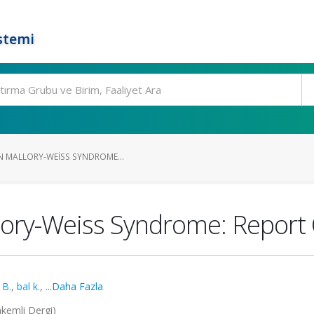
stemi
IN MALLORY-WEISS SYNDROME...
lory-Weiss Syndrome: Report
B.
,
bal k.
,
...Daha Fazla
akemli Dergi)