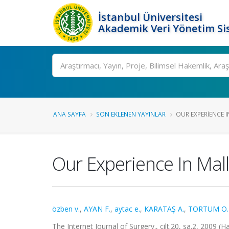
İstanbul Üniversitesi
Akademik Veri Yönetim Si
Ara
ANA SAYFA
SON EKLENEN YAYINLAR
OUR EXPERIENCE 
Our Experience In Mal
özben v.
,
AYAN F.
,
aytac e.
,
KARATAŞ A.
,
TORTUM O. 
The Internet Journal of Surgery., cilt.20, sa.2, 2009 (H